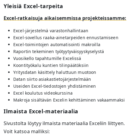
Yleisiä Excel-tarpeita
Excel-ratkaisuja aikaisemmissa projekteissamme:
Excel-järjestelmä varastonhallintaan
Excel-sovellus raaka-ainetarpeiden ennustamiseen
Excel-toimintojen automatisointi makroilla
Raportin tekeminen työtyytyväisyyskyselystä
Vuosikello tapahtumille Excelissä
Koontityökalu kuntien tilinpäätöksiin
Yritysdatan käsittely haluttuun muotoon
Datan siirto asiakastietojärjestelmään
Useiden Excel-tiedostojen yhdistäminen
Excel koulutus videokurssina
Makroja sisältävän Excelin kehittäminen vakaammaksi
Ilmaista Excel-materiaalia
Sivustolta löytyy ilmaista materiaalia Exceliin liittyen.
Voit katsoa malliksi: