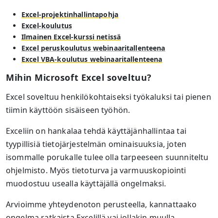
Excel-projektinhallintapohja
Excel-koulutus
Ilmainen Excel-kurssi netissä
Excel peruskoulutus webinaaritallenteena
Excel VBA-koulutus webinaaritallenteena
Mihin Microsoft Excel soveltuu?
Excel soveltuu henkilökohtaiseksi työkaluksi tai pienen
tiimin käyttöön sisäiseen työhön.
Exceliin on hankalaa tehdä käyttäjänhallintaa tai
tyypillisiä tietojärjestelmän ominaisuuksia, joten
isommalle porukalle tulee olla tarpeeseen suunniteltu
ohjelmisto. Myös tietoturva ja varmuuskopiointi
muodostuu usealla käyttäjällä ongelmaksi.
Arvioimme yhteydenoton perusteella, kannattaako
ongelma ratkaista Excelillä vai jollakin muulla