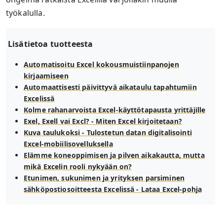
työkalulla.
Lisätietoa tuotteesta
Automatisoitu Excel kokousmuistiinpanojen
kirjaamiseen
Automaattisesti päivittyvä aikataulu tapahtumiin
Excelissä
Kolme rahanarvoista Excel-käyttötapausta yrittäjille
Exel, Exell vai Excl? - Miten Excel kirjoitetaan?
Kuva taulukoksi - Tulostetun datan digitalisointi
Excel-mobiilisovelluksella
Elämme koneoppimisen ja pilven aikakautta, mutta
mikä Excelin rooli nykyään on?
Etunimen, sukunimen ja yrityksen parsiminen
sähköpostiosoitteesta Excelissä - Lataa Excel-pohja